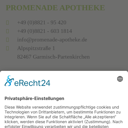
PROMENADE APOTHEKE
+49 (0)8821 - 95 420
+49 (0)8821 - 603 1814
info@promenade-apotheke.de
Alpspitzstraße 1
82467 Garmisch-Partenkirchen
DREITORSPITZ APOTHEKE
+49 (0)8821 - 57 533
+49 (0)8821 - 74 564
info@dreitorspitz-apotheke.de
Hauptstraße 75
82467 Garmisch-Partenkirchen